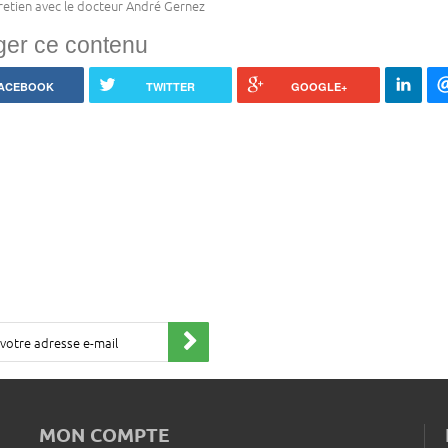
retien avec le docteur André Gernez
ger ce contenu
ACEBOOK
TWITTER
GOOGLE+
MON COMPTE