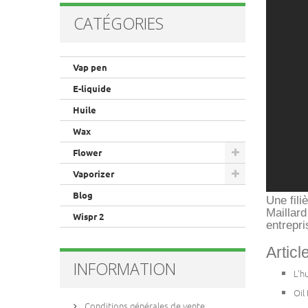
CATÉGORIES
Vap pen
E-liquide
Huile
Wax
Flower
Vaporizer
Blog
Une fili
Maillar
Wispr 2
entrepri
Articl
INFORMATION
L'h
Oil
Conditions générales de vente