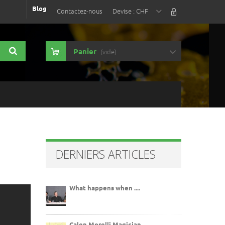
Blog
Contactez-nous
Devise :
CHF
Panier
(vide)
DERNIERS ARTICLES
What happens when ....
Calen Morelli Magician